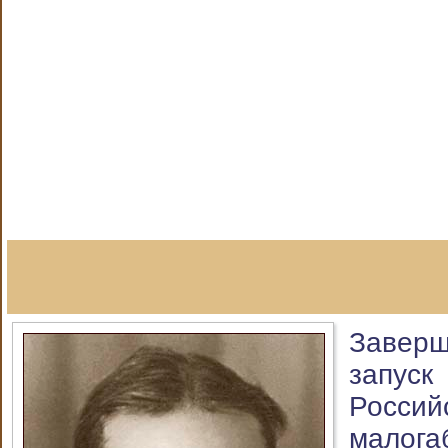
Завер
запу
Росси
малога