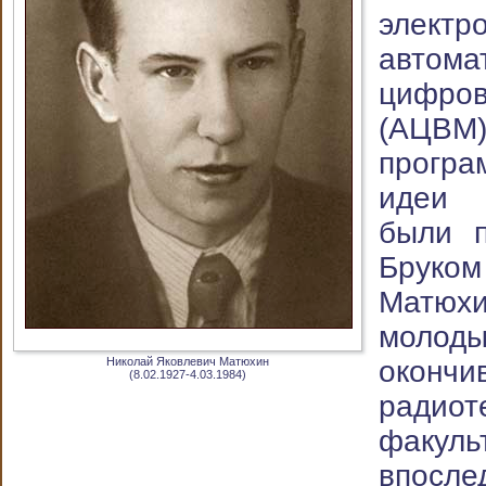
электр
автома
цифр
(АЦВМ
прогр
идеи 
были 
Бру
Матю
молод
Николай Яковлевич Матюхин
окончи
(8.02.1927-4.03.1984)
радиот
фак
впосл