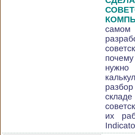
СДЕ
СОВЕТ
КОМПЬ
сам
разр
совет
почем
нужно
кальк
разбор
скла
советс
их раб
Indicato