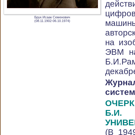
дейст
цифров
Брук Исаак Семенович
машин
(08.11.1902-06.10.1974)
авторс
на изо
ЭВМ на
Б.И.Ра
декабр
Журн
систе
ОЧЕРК
Б.И
УНИВ
(В 194