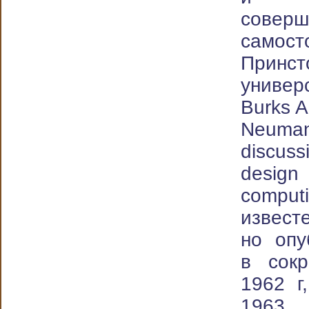
соверш
самос
Принст
униве
Burks A
Neuman
discuss
design
computi
извест
но опу
в сок
1962 г
1963 