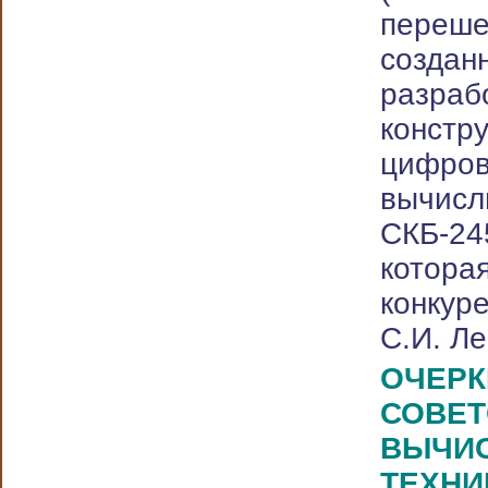
пере
создан
раз
констр
цифро
вычис
СКБ-2
котора
конку
С.И. Л
ОЧЕ
СОВЕТ
ВЫЧИ
ТЕХ