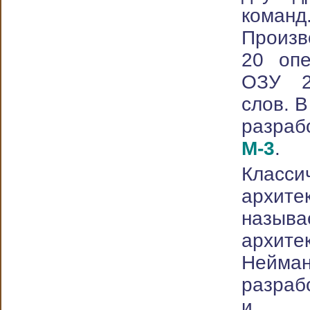
команд
Произв
20 опе
ОЗУ 2
слов. 
разра
М-3
.
Класси
архите
назы
архи
Ней
разраб
и Н.