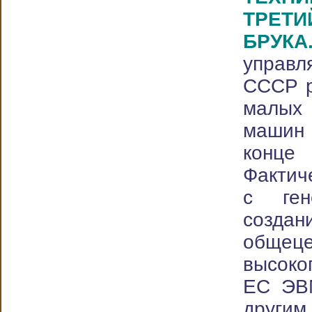
ТРЕТ
БРУ
упра
СССР р
малы
машин
конце
Фактич
с ген
созд
общец
высоко
ЕС ЭВ
други