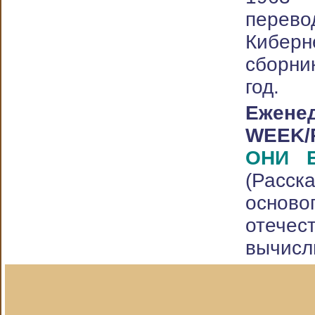
перев
Киберн
сборн
год.
Ежен
WEEK/R
ОНИ 
(Расс
осново
отечес
вычисл