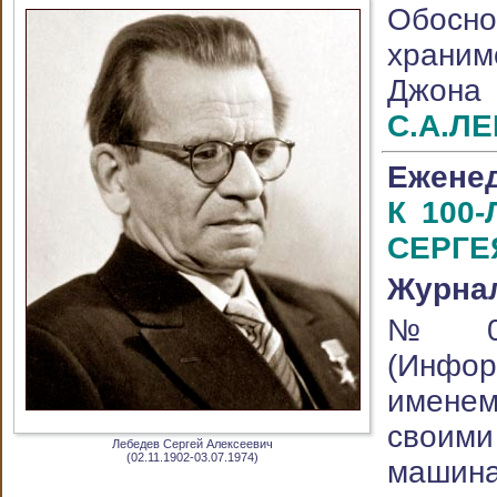
Обосн
храним
Джона
С.А.Л
Еженед
К 100
СЕРГЕ
Журна
№09
(Инфор
именем
своим
Лебедев Сергей Алексеевич
(02.11.1902-03.07.1974)
машина