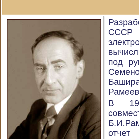
Разра
СССР 
электр
вычис
под ру
Семе
Башир
Рамеев
В 19
сов
Б.И.Ра
отче