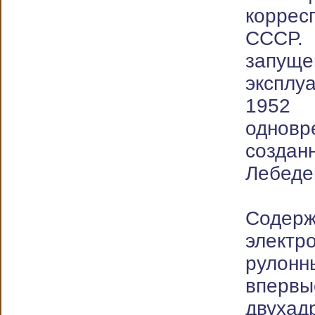
корре
ССС
запущ
экспл
1952
однов
созд
Лебеде
Сод
элек
рулон
впер
двуха